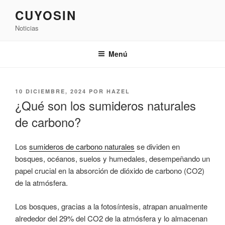
Saltar
CUYOSIN
al
Noticias
contenido
Menú
PUBLICADO
10 DICIEMBRE, 2024
POR
HAZEL
EL
¿Qué son los sumideros naturales
de carbono?
Los
sumideros de carbono naturales
se dividen en
bosques, océanos, suelos y humedales, desempeñando un
papel crucial en la absorción de dióxido de carbono (CO2)
de la atmósfera.
Los bosques, gracias a la fotosíntesis, atrapan anualmente
alrededor del 29% del CO2 de la atmósfera y lo almacenan