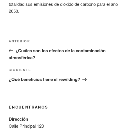
totalidad sus emisiones de dióxido de carbono para el año
2050.
Navegación
Entrada
ANTERIOR
de
anterior:
¿Cuáles son los efectos de la contaminación
entradas
atmosférica?
Siguiente
SIGUIENTE
entrada
¿Qué beneficios tiene el rewilding?
ENCUÉNTRANOS
Dirección
Calle Principal 123