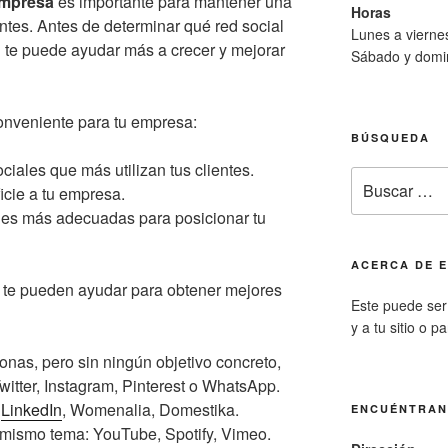
 empresa
es importante para mantener una
Horas
ntes. Antes de determinar qué red social
Lunes a viern
 te puede ayudar más a crecer y mejorar
Sábado y domi
onveniente para tu empresa:
BÚSQUEDA
ciales que más utilizan tus clientes.
Buscar
icie a tu empresa.
por:
es más adecuadas para posicionar tu
ACERCA DE E
 te pueden ayudar para obtener mejores
Este puede ser 
y a tu sitio o p
onas, pero sin ningún objetivo concreto,
witter, Instagram, Pinterest o WhatsApp.
:
LinkedIn
, Womenalia, Domestika.
ENCUÉNTRA
mismo tema: YouTube, Spotify, Vimeo.