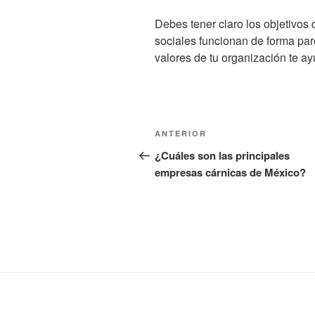
Debes tener claro los objetivos
sociales funcionan de forma par
valores de tu organización te a
Navegación
Entrada
ANTERIOR
de
anterior:
¿Cuáles son las principales
empresas cárnicas de México?
entradas