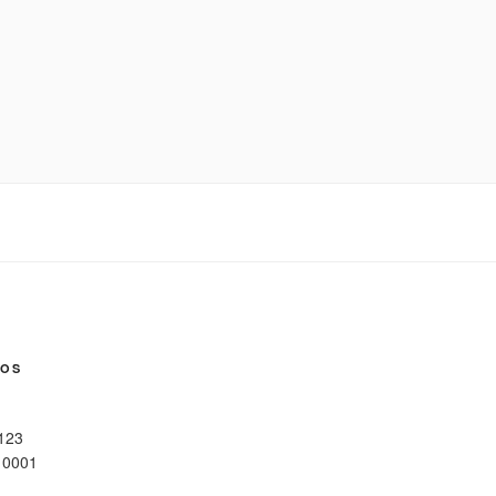
NOS
 123
10001