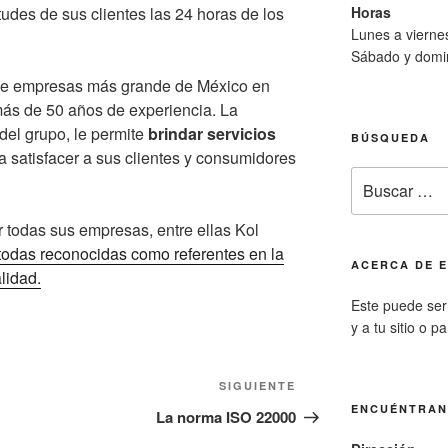
Horas
tudes de sus clientes las 24 horas de los
Lunes a viern
Sábado y domi
de empresas más grande de México en
más de 50 años de experiencia. La
 del grupo, le permite
brindar servicios
BÚSQUEDA
a satisfacer a sus clientes y consumidores
Buscar
por:
 todas sus empresas, entre ellas Kol
todas reconocidas como referentes en la
ACERCA DE E
lidad.
Este puede ser 
y a tu sitio o p
Siguiente
SIGUIENTE
entrada
ENCUÉNTRA
La norma ISO 22000