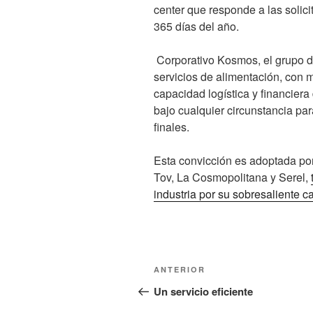
center que responde a las solici
365 días del año.
Corporativo Kosmos, el grupo 
servicios de alimentación, con 
capacidad logística y financiera
bajo cualquier circunstancia par
finales.
Esta convicción es adoptada por
Tov, La Cosmopolitana y Serel,
industria por su sobresaliente ca
Navegación
Entrada
ANTERIOR
de
anterior:
Un servicio eficiente