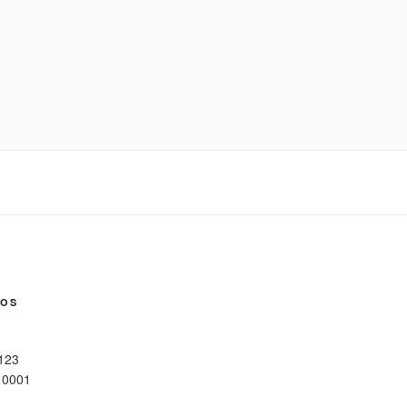
NOS
 123
10001