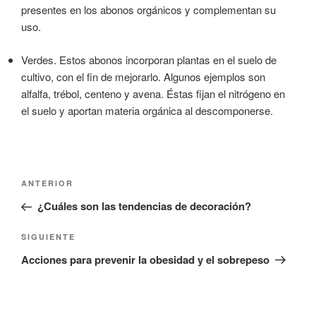
presentes en los abonos orgánicos y complementan su
uso.
Verdes. Estos abonos incorporan plantas en el suelo de
cultivo, con el fin de mejorarlo. Algunos ejemplos son
alfalfa, trébol, centeno y avena. Éstas fijan el nitrógeno en
el suelo y aportan materia orgánica al descomponerse.
Navegación
Entrada
ANTERIOR
de
anterior:
¿Cuáles son las tendencias de decoración?
entradas
Siguiente
SIGUIENTE
entrada
Acciones para prevenir la obesidad y el sobrepeso