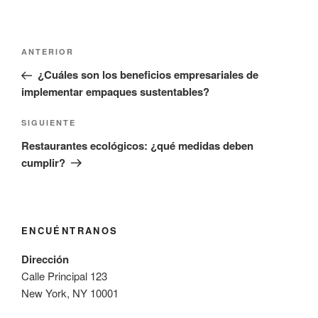
Navegación
Entrada
ANTERIOR
de
anterior:
¿Cuáles son los beneficios empresariales de
entradas
implementar empaques sustentables?
Siguiente
SIGUIENTE
entrada
Restaurantes ecológicos: ¿qué medidas deben
cumplir?
ENCUÉNTRANOS
Dirección
Calle Principal 123
New York, NY 10001