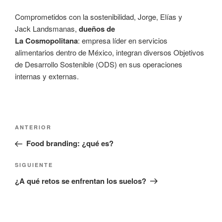
Comprometidos con la sostenibilidad, Jorge, Elías y
Jack Landsmanas,
dueños de
La Cosmopolitana
: empresa líder en servicios
alimentarios dentro de México, integran diversos Objetivos
de Desarrollo Sostenible (ODS) en sus operaciones
internas y externas.
Navegación
Entrada
ANTERIOR
de
anterior:
Food branding: ¿qué es?
entradas
Siguiente
SIGUIENTE
entrada
¿A qué retos se enfrentan los suelos?