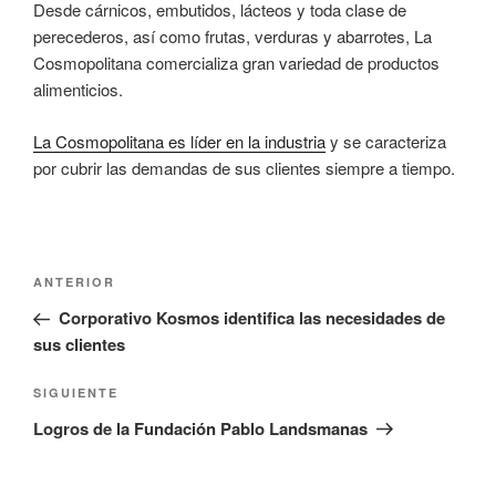
Desde cárnicos, embutidos, lácteos y toda clase de
perecederos, así como frutas, verduras y abarrotes, La
Cosmopolitana comercializa gran variedad de productos
alimenticios.
La Cosmopolitana es líder en la industria
y se caracteriza
por cubrir las demandas de sus clientes siempre a tiempo.
Navegación
Entrada
ANTERIOR
de
anterior:
Corporativo Kosmos identifica las necesidades de
entradas
sus clientes
Siguiente
SIGUIENTE
entrada
Logros de la Fundación Pablo Landsmanas