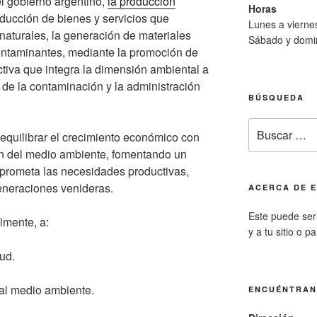
l gobierno argentino,
la producción
Horas
ducción de bienes y servicios que
Lunes a viern
naturales, la generación de materiales
Sábado y domi
contaminantes, mediante la promoción de
ctiva que integra la dimensión ambiental a
 de la contaminación y la administración
BÚSQUEDA
Buscar
 equilibrar el crecimiento económico con
por:
ción del medio ambiente, fomentando un
mprometa las necesidades productivas,
eneraciones venideras.
ACERCA DE E
Este puede ser 
lmente, a:
y a tu sitio o p
lud.
 al medio ambiente.
ENCUÉNTRA