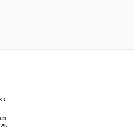
NOS
 123
10001