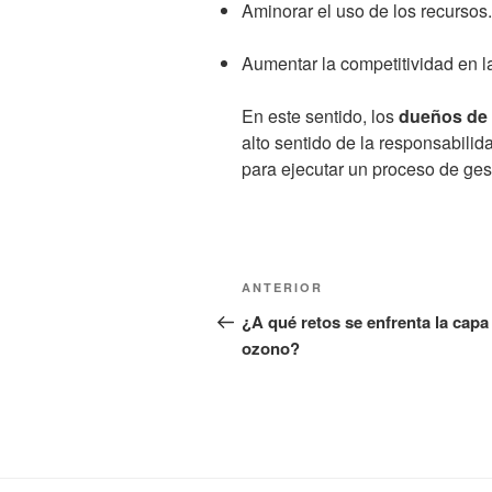
Aminorar el uso de los recursos.
Aumentar la competitividad en l
En este sentido, los
dueños de
alto sentido de la responsabilid
para ejecutar un proceso de ge
Navegación
Entrada
ANTERIOR
de
anterior:
¿A qué retos se enfrenta la capa
ozono?
entradas