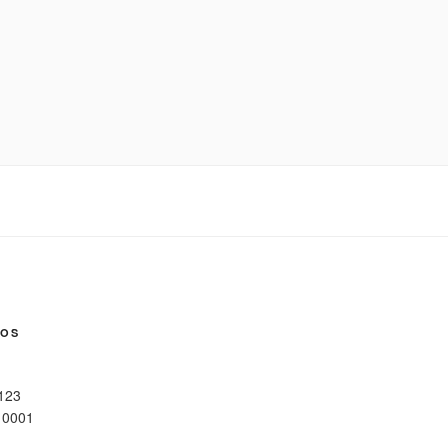
NOS
 123
10001