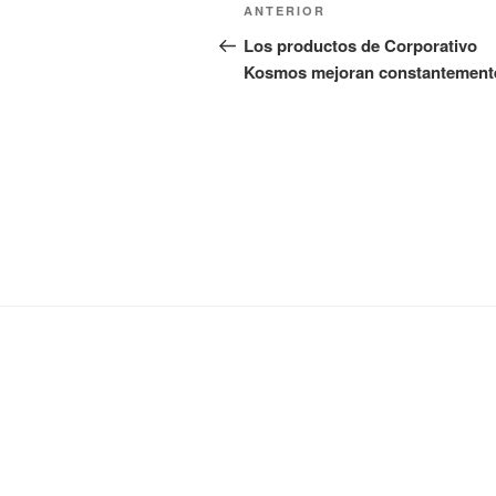
Navegación
Entrada
ANTERIOR
de
anterior:
Los productos de Corporativo
Kosmos mejoran constantement
entradas