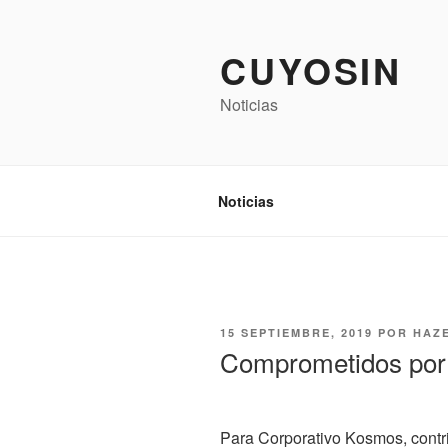
Saltar
al
CUYOSIN
contenido
Noticias
Noticias
PUBLICADO
15 SEPTIEMBRE, 2019
POR
HAZ
EL
Comprometidos por 
Para Corporativo Kosmos, contrib