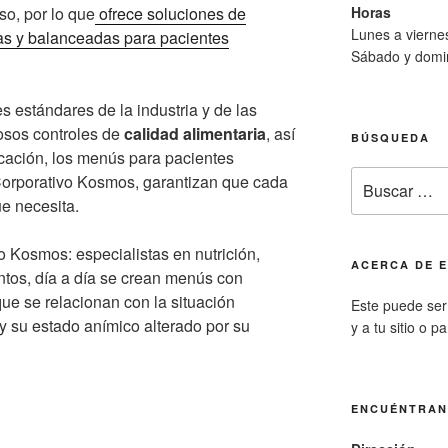
Horas
o, por lo que
ofrece soluciones de
Lunes a viern
icas y balanceadas para pacientes
Sábado y domi
s estándares de la industria y de las
rosos controles de
calidad alimentaria
, así
BÚSQUEDA
cación, los menús para pacientes
Buscar
Corporativo Kosmos, garantizan que cada
por:
ue necesita.
o Kosmos: especialistas en nutrición,
ACERCA DE E
ntos, día a día se crean menús con
ue se relacionan con la situación
Este puede ser 
 y su estado anímico alterado por su
y a tu sitio o p
ENCUÉNTRA