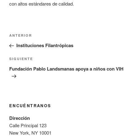
con altos estándares de calidad.
Navegación
Entrada
ANTERIOR
de
anterior:
Instituciones Filantrópicas
entradas
Siguiente
SIGUIENTE
entrada
Fundación Pablo Landsmanas apoya a niños con VIH
ENCUÉNTRANOS
Dirección
Calle Principal 123
New York, NY 10001