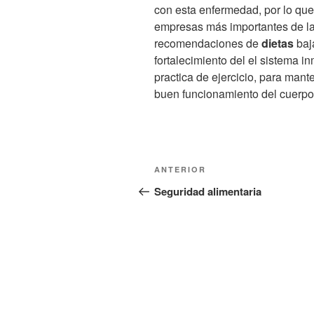
con esta enfermedad, por lo qu
empresas más importantes de l
recomendaciones de
dietas
baj
fortalecimiento del el sistema i
practica de ejercicio, para mant
buen funcionamiento del cuerpo
Navegación
Entrada
ANTERIOR
de
anterior:
Seguridad alimentaria
entradas