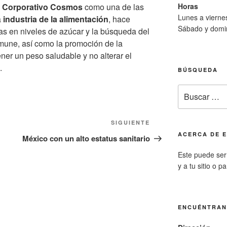
Horas
e
Corporativo Cosmos
como una de las
Lunes a viern
a
industria de la alimentación
, hace
Sábado y domi
as en niveles de azúcar y la búsqueda del
nmune, así como la promoción de la
ener un peso saludable y no alterar el
.
BÚSQUEDA
Buscar
por:
Siguiente
SIGUIENTE
entrada
ACERCA DE E
México con un alto estatus sanitario
Este puede ser 
y a tu sitio o p
ENCUÉNTRA