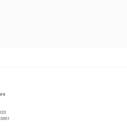
NOS
 123
10001